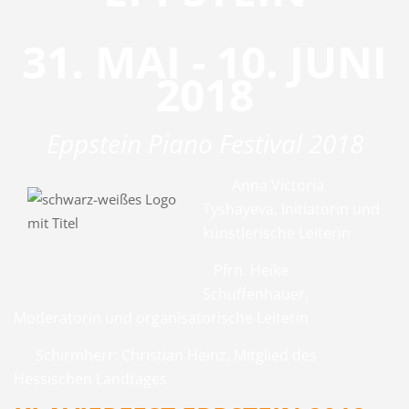
31. MAI - 10. JUNI
2018
Eppstein Piano Festival 2018
Anna Victoria
Tyshayeva, Initiatorin und
künstlerische Leiterin
Pfrn. Heike
Schuffenhauer,
Moderatorin und organisatorische Leiterin
Schirmherr: Christian Heinz, Mitglied des
Hessischen Landtages